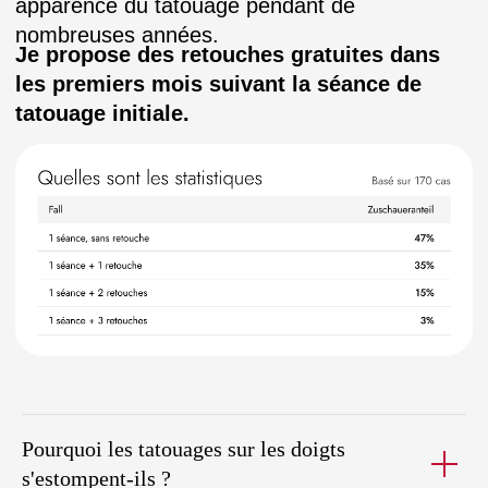
Ensuite, vous réglez le montant restant.
J'ai collecté plus de
100 dessins
Pourquoi les tatouages sur les doigts
Ils sont parfaits pour les
s'estompent-ils ?
tatouages sur les doigts