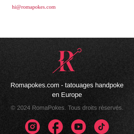
hi@romapokes.com