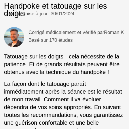
La consultation et la conception de
l'esquisse se font directement lors de la
session, en fonction de vos souhaits et
de l'emplacement du tatouage. L'artiste
vous donnera toujours des conseils et
vous parlera des nuances et des
particularités de la réalisation d'un mini
tatouage. N'oubliez pas de prendre une
pièce d'identité valide !
Étape 4
Recommandations et
paiement
À la fin de la séance, je recouvre votre
tatouage d'un film de guérison spécial et
je vous donne une crème pour la
guérison. Je vous donnerai également
des recommandations de soins.