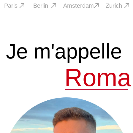
J'ai découvert le tatouage handpoke
par amour pour l'art - dans mon emploi
principal, je manquais de créativité. Le
tatouage est alors devenu un hobby,
cela est aujourd'hui ma passion et mon
mode de vie. Je mets un grand accent
sur la précision des lignes et