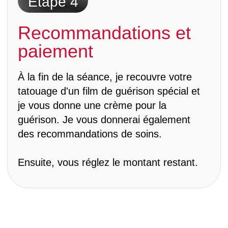
Romapokes.com - tatouages handpoke
en Europe
© 2024 RomaPokes. Tous droits réservés.