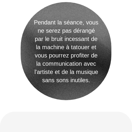
idée convient au format d'un mini
tatouage.
Étape 2
Prise de
rendez-vous
Cliquez sur
"Prendre rendez-vous"
ou
descendez pour la section de réservation.
Choisissez votre ville, la date et l'heure
souhaitées. Entrez vos coordonnées de
contact et finalisez la réservation. Un
acompte de 30 € est requis pour chaque
heure réservée.
Étape 3
Séance de tatouage