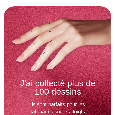
Réserver
Carte Cadeau
Galerie de dessins
Des Doigts
Сollaborations
Portfolio
Terms of use
Data privicy
Cookie Policy
Vos données sont traitées en toute sécurité par
Stripe