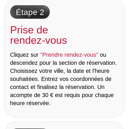
Choses à normaliser dans
le tatouage
À quoi s'attendre lors d'une
séance avec moi