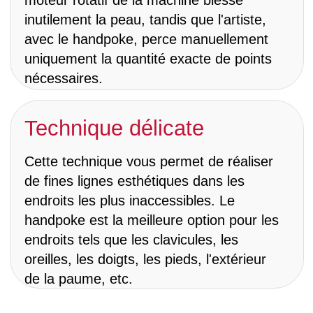
Comment prendre
rendez-vous?
Remplissez le formulaire
Étape 1
Consultation
Avant de prendre rendez-vous pour une
session de mini tatouage, veuillez
consulter en DM sur Instagram
@RomaPokes
ou m'écrire un email à
hi@romapokes.com pour savoir si votre